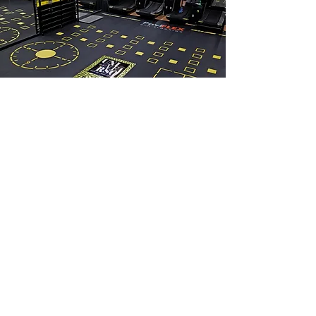
WE
ARE
GYM
FLOORING.