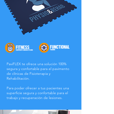
PaviFLEX te ofrece una solución 100%
segura y confortable para el pavimento
de clínicas de Fisioterapia y
Rehabilitación.
Para poder ofrecer a tus pacientes una
superficie segura y confortable para el
trabajo y recuperación de lesiones.