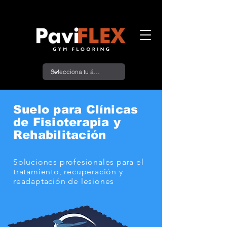
Suelo para Clínicas
de Fisioterapia y
Rehabilitación
Soluciones profesionales para
el
tratamiento, recuperación y
readaptación de lesiones